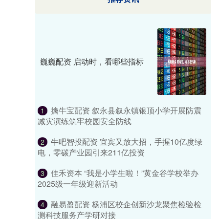
巍巍配资 启动时，看哪些指标
擒牛宝配资 叙永县叙永镇银顶小学开展防震
1
减灾演练筑牢校园安全防线
牛吧智投配资 宜宾又放大招，手握10亿度绿
2
电，零碳产业园引来211亿投资
佳禾资本 “我是小学生啦！”黄金谷学校举办
3
2025级一年级迎新活动
融易盈配资 杨浦区校企创新沙龙聚焦检验检
4
测科技服务产学研对接