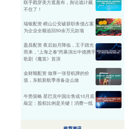
联手戳穿美方遮羞布，舆论诡计藏
不住了！
瑞银配资 崂山公安破获职务侵占案
为企业全额追回50余万元款项
盈昌配资 夜后如月降临，王子踏光
而来，“上海之春”闭幕演出中德携手
歌剧《魔笛》首演
金财顺配资 做厚一张登机牌的价
值，东航新航季准备这么做
牛势策略 星巴克中国出售或10月底
敲定：股权比例是关键丨消费一线
推荐资讯