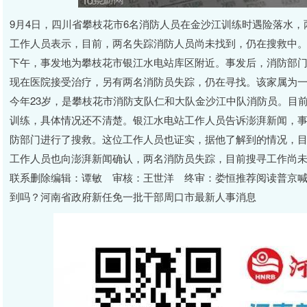
9月4日，四川省攀枝花市6名消防人员在金沙江训练时遇险落水，
工作人员表示，目前，两名失踪消防人员尚未找到，仍在搜救中。
下午，事发地为攀枝花市银江水电站库区附近。事发后，消防部门
现在医院接受治疗，另有两名消防员失踪，仍在寻找。该家属为
今年23岁，是攀枝花市消防支队仁和大队金沙江中队消防员。目
训练，具体情况还不清楚。银江水电站工作人员告诉澎湃新闻，
防部门进行了搜救。这位工作人员也证实，据他了解到的情况，目
工作人员也向澎湃新闻确认，两名消防员失踪，目前搜寻工作尚未
联系删除编辑：谭敏 审核：王世洋 终审：娄恒推荐阅读普京喊
到吗？河南省政府新任免一批干部周口市最新人事消息