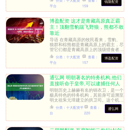
分类：十大配资
查看：
钱隆配资
贵族的底蕴感。 貂皮大衣配....
平台
159
博盈配资 这才是青藏高原真正霸
主！顶翻雪豹踹飞野狼，熊都不敢
靠近
导语 在青藏高原的牧民看来，雪豹、
狼群和棕熊都是青藏高原上的霸主，尽
管它们都是青藏高原上的顶级猎食者，
但是最危险的动物神奇的又翻出来了，
分类：十大配资
查看：
博盈配资
它就是野牦牛。野牦牛的身....
平台
157
通弘网 明朝著名的特务机构,他们
直接听命于皇帝,可以逮捕任何人
明朝历史上赫赫有名的锦衣卫，是一个
极具特色的特务机构，其前身可追溯至
明太祖朱元璋建立的拱卫司。这个机构
历经演变，先改为亲军都尉府，统管仪
分类：十大配资平
查看：
通弘网
鸾司，负责皇帝的仪仗和侍....
台
220