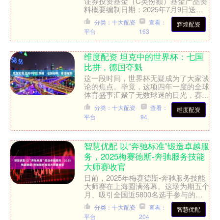
证券投资基金（C类份额）基金产品资
料概要编制日期：2025年7月9日送出
日期：2025年7月16日本概要提供本基
分类：十大配资
查看：
辉煌配资
金的重要信息....
平台
163
维度配资 坦克中的世界杯：七国
比拼，德国夺魁
这一段时间，世界杯无疑成为了大家谈
论的焦点。毕竟，这项四年一度的全球
体育盛事汇聚了无数球迷的目光，赛场
上的每一次进攻和防守都牵动着成千上
分类：十大配资
查看：
维度配资
万人的心。然而，可能很多....
平台
94
智慧优配 以“奔驰标准”锻造卓越服
务，2025梅赛德斯-奔驰服务技能
大师赛收官
日前，2025年梅赛德斯-奔驰服务技能
大师赛在上海圆满落幕。这场为期五个
月、吸引全国近5800名选手参与的行
业盛会，不仅是一场服务技能的巅峰对
分类：十大配资
查看：
智慧优配
决，更是梅赛德斯-....
平台
204