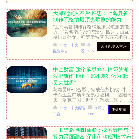
天津配资大本营 许忠：上海具备
制作瓦格纳最顶尖歌剧的能力
“上海具备制作瓦格纳最顶尖歌剧的能
力！”著名指挥家许忠说。四月，由瓦
格纳曾孙女、拜罗伊特音乐节艺术总监
卡塔琳娜·瓦格纳执导，许忠监制并执
分类：十大
查
天津配资大本营
棒的全新制作《女武神》将....
配资平台
看：159
中金财富 这个承载15年情怀的游
戏IP新作上线，北外滩幻化为“精
灵大世界”
与精灵NPC合影，完成任务挑战，打
卡白玉兰广场享受票根福利……随着昨
天《洛克王国：世界》游戏上线，一场
名为“上线快‘洛’”的派对在北外滩同步
分类：十大配资
查看：
中金财富
开启，将持续至29日....
平台
180
三顺策略 明阳智能：探索绿电与
算力深度融合 深化AI+能源技术布