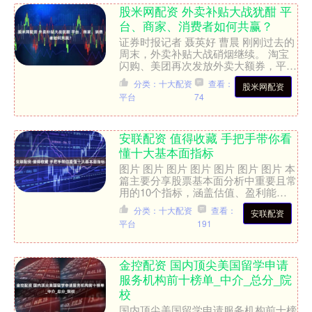
股米网配资 外卖补贴大战犹酣 平
台、商家、消费者如何共赢？
证券时报记者 聂英好 曹晨 刚刚过去的
周末，外卖补贴大战硝烟继续。 淘宝
闪购、美团再次发放外卖大额券，平台
订单迎来明显增长。这场流量狂欢，也
分类：十大配资
查看：
股米网配资
持续引发业内人士的思....
平台
74
安联配资 值得收藏 手把手带你看
懂十大基本面指标
图片 图片 图片 图片 图片 图片 图片 本
篇主要分享股票基本面分析中重要且常
用的10个指标，涵盖估值、盈利能
力、成长能力、财务健康等核心维度，
分类：十大配资
查看：
安联配资
附计算方式、解释....
平台
191
金控配资 国内顶尖美国留学申请
服务机构前十榜单_中介_总分_院
校
国内顶尖美国留学申请服务机构前十榜