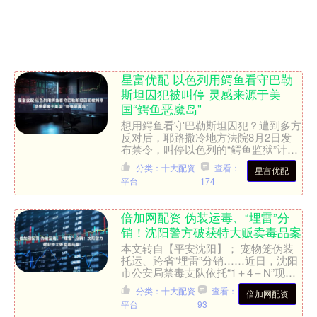
星富优配 以色列用鳄鱼看守巴勒
斯坦囚犯被叫停 灵感来源于美
国“鳄鱼恶魔岛”
想用鳄鱼看守巴勒斯坦囚犯？遭到多方
反对后，耶路撒冷地方法院8月2日发
布禁令，叫停以色列的“鳄鱼监狱”计
划。 该计划由以色列极右翼政客、国
分类：十大配资
查看：
星富优配
安部长本-格维尔提出，打....
平台
174
倍加网配资 伪装运毒、“埋雷”分
销！沈阳警方破获特大贩卖毒品案
本文转自【平安沈阳】； 宠物笼伪装
托运、跨省“埋雷”分销……近日，沈阳
市公安局禁毒支队依托“1＋4＋N”现代
警务运行体系，联合浑南分局通过深度
分类：十大配资
查看：
倍加网配资
研判、异地作战、连....
平台
93