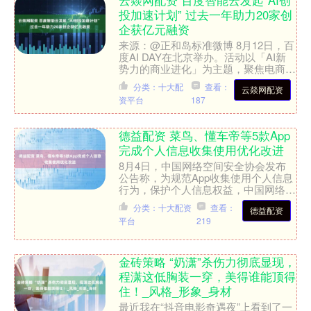
云燚网配资 百度智能云发起“AI创
投加速计划” 过去一年助力20家创
企获亿元融资
来源：@正和岛标准微博 8月12日，百
度AI DAY在北京举办。活动以「AI新
势力的商业进化」为主题，聚焦电商、
游戏、可穿戴设备、具身智能等创新和
分类：十大配
查看：
云燚网配资
重点赛道，全面....
资平台
187
德益配资 菜鸟、懂车帝等5款App
完成个人信息收集使用优化改进
8月4日，中国网络空间安全协会发布
公告称，为规范App收集使用个人信息
行为，保护个人信息权益，中国网络空
间安全协会组织指导邮件快件寄递、二
分类：十大配资
查看：
德益配资
手车交易、旅游服务等3....
平台
219
金砖策略 “奶潇”杀伤力彻底显现，
程潇这低胸装一穿，美得谁能顶得
住！_风格_形象_身材
最近我在“抖音电影奇遇夜”上看到了一