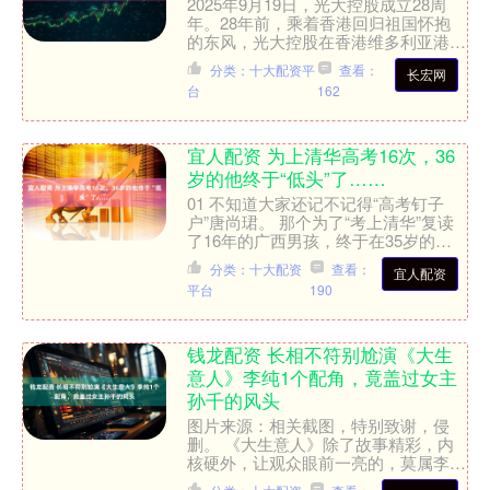
2025年9月19日，光大控股成立28周
年。28年前，乘着香港回归祖国怀抱
的东风，光大控股在香港维多利亚港畔
诞生。秉承奋斗、坚韧与协作的狮子山
分类：十大配资平
查看：
长宏网
精神，光大控股不断....
台
162
宜人配资 为上清华高考16次，36
岁的他终于“低头”了……
01 不知道大家还记不记得“高考钉子
户”唐尚珺。 那个为了“考上清华”复读
了16年的广西男孩，终于在35岁的那
年，放弃了自己的执念，成为华南师范
分类：十大配资
查看：
宜人配资
大学的一名新生。....
平台
190
钱龙配资 长相不符别尬演《大生
意人》李纯1个配角，竟盖过女主
孙千的风头
图片来源：相关截图，特别致谢，侵
删。 《大生意人》除了故事精彩，内
核硬外，让观众眼前一亮的，莫属李纯
饰演的配角苏紫轩。 她自带一种没落