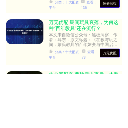
分类：十大配资
查看：
恒盛智投
正以全新的姿态召唤着老....
平台
136
万无优配 民间玩具衰落，为何这
种“百年教具”还在流行？
本文来自微信公众号：黑板洞察，作
者：耳东，原文标题：《在教与玩之
间：蒙氏教具的百年嬗变与中国启
示》，题图来自：AI生成 在一间高端
分类：十大配资
查看：
万无优配
幼儿园教室里，粉红塔、插座圆柱....
平台
78
牛金网配资 贾静雯出事后，才看
懂林心如《再见爱人》里是怎样给
霍建华平冤的
真是没想到林心如在内地有如此多的粉
丝； 《再见爱人5》播出，林心如的微
指居然超过了节目，目前节目最大看点
是林心如，果然国民度真不是说说而
分类：十大配资
查看：
牛金网配资
已；这么多网友在弹幕上夸....
平台
90