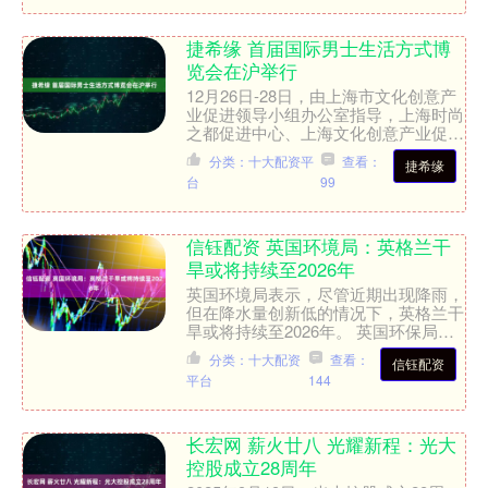
捷希缘 首届国际男士生活方式博
览会在沪举行
12月26日-28日，由上海市文化创意产
业促进领导小组办公室指导，上海时尚
之都促进中心、上海文化创意产业促进
会联合主办上海首届国际男士生活方式
分类：十大配资平
查看：
捷希缘
博览会在上海跨国采....
台
99
信钰配资 英国环境局：英格兰干
旱或将持续至2026年
英国环境局表示，尽管近期出现降雨，
但在降水量创新低的情况下，英格兰干
旱或将持续至2026年。 英国环保局此
前表示，2025年的春季成为英格兰过
分类：十大配资
查看：
信钰配资
去132年来最干旱....
平台
144
长宏网 薪火廿八 光耀新程：光大
控股成立28周年