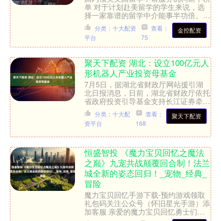
单 对于计划赴美留学的学生来说，选
择一家靠谱的留学中介能事半功倍。专
业机构不仅熟悉院校申请流程，还能根
分类：十大配资
查看：
金控配资
据学生背景制定个性化方案....
平台
75
聚天下配资 湖北：设立100亿元人
形机器人产业投资母基金
7月5日，据湖北省财政厅网站援引湖
北日报消息，日前，湖北省财政厅依托
省政府投资引导基金支持长江证券牵头
设立的湖北省人形机器人产业投资母基
分类：十大配
查看：
聚天下配资
金已完成合伙协议签署、工....
资平台
168
恒盛智投 《魔力宝贝回忆之魔法
之巅》九宠共战颠覆回合制！法兰
城全新的姿态回归！_宠物_经典_
冒险
魔力宝贝回忆手游下载-预约游戏领取
礼包码关注公众号（怀旧星光手游）添
加客服 亲爱的魔力宝贝回忆勇士们，
那个承载着无数青春与热血的法兰城，