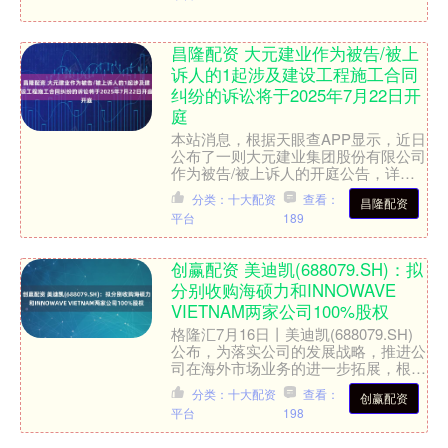
昌隆配资 大元建业作为被告/被上
诉人的1起涉及建设工程施工合同
纠纷的诉讼将于2025年7月22日开
庭
本站消息，根据天眼查APP显示，近日
公布了一则大元建业集团股份有限公司
作为被告/被上诉人的开庭公告，详细
内容如下： 案号：（2025）冀0802民
分类：十大配资
查看：
昌隆配资
初3173号审....
平台
189
创赢配资 美迪凯(688079.SH)：拟
分别收购海硕力和INNOWAVE
VIETNAM两家公司100%股权
格隆汇7月16日丨美迪凯(688079.SH)
公布，为落实公司的发展战略，推进公
司在海外市场业务的进一步拓展，根据
前期考察和商务磋商，美迪凯及其下属
分类：十大配资
查看：
创赢配资
全资子公司 ....
平台
198