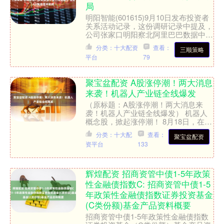
局
明阳智能(601615)9月10日发布投资者
关系活动记录，这份调研记录中提及，
公司张家口明阳察北阿里巴巴数据中心
源网荷储一体化项目拟装机容量为
分类：十大配资
查看：
三顺策略
200MW，并配套....
平台
79
聚宝盆配资 A股涨停潮！两大消息
来袭！机器人产业链全线爆发
（原标题：A股涨停潮！两大消息来
袭！机器人产业链全线爆发） 机器人
概念股，掀起涨停潮！ 8月18日，在A
股市场上，机器人产业链全线爆发。截
分类：十大配
查看：
聚宝盆配资
至收盘时，祥明智能、强....
资平台
133
辉煌配资 招商资管中债1-5年政策
性金融债指数C: 招商资管中债1-5
年政策性金融债指数证券投资基金
(C类份额)基金产品资料概要
招商资管中债1-5年政策性金融债指数