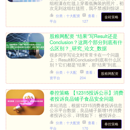
组程潇在红毯上穿着低胸装的照片，初
次见到这组红毯照，我不禁感到惊讶。
以往对她的印象多是甜美的小女孩形
分类：十大配资
查看：
金砖策略
象，没想到这次她的造型竟....
平台
127
股粮网配资 “结果”写Result还是
Conclusion？这两个部分到底有什
么区别？_研究_论文_数据
很多同学写论文时常常卡在一个问题
上：Result和Conclusion到底有什么区
别？它们都是“结果”，那“结果”到底该
写在哪部分？虽然这两个部分都围
分类：十大配
查看：
股粮网配资
绕“结果”....
资平台
204
拳控策略 【12315投诉公示】消费
者投诉良品铺子食品安全问题
本站消息，根据12315消费者投诉信息
公示平台数据，良品铺子新增1件消费
者投诉公示，详情如下： 被投诉企
业：良品铺子投诉基本信息：2025年
分类：十大配资
查看：
拳控策略
07月18日，消费者....
平台
170