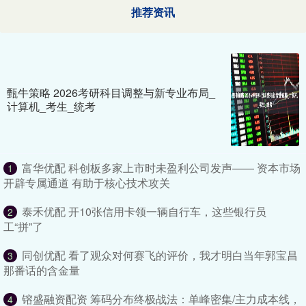
推荐资讯
甄牛策略 2026考研科目调整与新专业布局_
计算机_考生_统考
富华优配 科创板多家上市时未盈利公司发声—— 资本市场
1
开辟专属通道 有助于核心技术攻关
泰禾优配 开10张信用卡领一辆自行车，这些银行员
2
工“拼”了
同创优配 看了观众对何赛飞的评价，我才明白当年郭宝昌
3
那番话的含金量
镕盛融资配资 筹码分布终极战法：单峰密集/主力成本线，
4