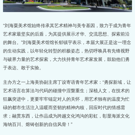
“刘海粟美术馆始终传承其艺术精神与美专基因，致力于成为青年
艺术家最坚实的后盾，为其提供展示才华、交流思想、探索前沿
的舞台。”刘海粟美术馆馆长郁镇宇表示，本届大展正是这一理念
的生动实践，以年轻化转型的积极姿态，热切呼唤具有先锋视野
与破界力量的艺术探索，大力扶持青年艺术家发展，鼓励他们勇
于表达、敢于实验。
主办方之一上海美协副主席丁设寄语青年艺术家：“勇探新域，让
艺术语言在算法与代码的碰撞中涅槃重生；深植人文，在技术的
狂飙突进中，更要牢牢锚定对人的关怀，用艺术独有的温度为忙
碌的都市生活注入温暖而坚韧的精神内核，回应时代的情感需
求；融贯东西，让作品成为跨越文化鸿沟的彩虹，彰显海派文化
海纳百川、熔铸创新的自信风骨！”