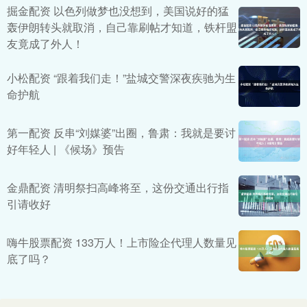
掘金配资 以色列做梦也没想到，美国说好的猛
轰伊朗转头就取消，自己靠刷帖才知道，铁杆盟
友竟成了外人！
小松配资 “跟着我们走！”盐城交警深夜疾驰为生
命护航
第一配资 反串“刘媒婆”出圈，鲁肃：我就是要讨
好年轻人 | 《候场》预告
金鼎配资 清明祭扫高峰将至，这份交通出行指
引请收好
嗨牛股票配资 133万人！上市险企代理人数量见
底了吗？