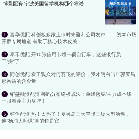
博盈配资 宁波美国留学机构哪个靠谱
富华优配 科创板多家上市时未盈利公司发声—— 资本市场
1
开辟专属通道 有助于核心技术攻关
泰禾优配 开10张信用卡领一辆自行车，这些银行员
2
工“拼”了
同创优配 看了观众对何赛飞的评价，我才明白当年郭宝昌
3
那番话的含金量
镕盛融资配资 筹码分布终极战法：单峰密集/主力成本线，
4
一眼看穿主力底牌！
鳄鱼配资 热！太热了！复兴岛三天空降三场大型活动，
5
连“杨浦大师课”聊的也是它