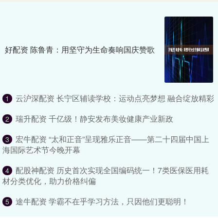
好配资 陈鲁青：用坚守为生命奏响国庆赞歌
云沪深配资 长宁区辅读学校：运动点亮梦想 融合绽放精彩
1
瑞升配资 千亿级！静安发布美妆健康产业新政
2
宏牛配资 “太和正音”呈现雅乐正音——第二十四届中国上
3
海国际艺术节今晚开幕
配股神配资 历史首次实现全国编码统一！7类医保医用耗
4
材分类优化，助力价格纠偏
途牛配资 学霸不在乎学习方法，只因他们更聪明！
5