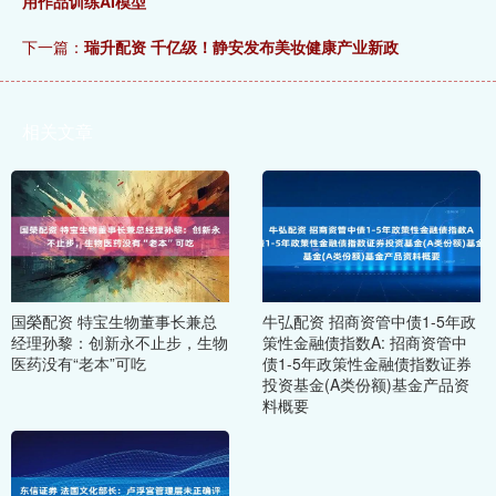
用作品训练AI模型
下一篇：
瑞升配资 千亿级！静安发布美妆健康产业新政
相关文章
国榮配资 特宝生物董事长兼总
牛弘配资 招商资管中债1-5年政
经理孙黎：创新永不止步，生物
策性金融债指数A: 招商资管中
医药没有“老本”可吃
债1-5年政策性金融债指数证券
投资基金(A类份额)基金产品资
料概要