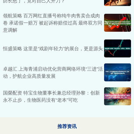
防长怒了，竟对自己人开刀？
领航策略 百万网红直播号称纯牛肉售卖合成肉
卷 承诺假一赔万 被起诉称赔偿过高 最终双方同
意调解
恒盛策略 这里是“戏剧年轻力”的展台，更是源头
卓越汇 上海青浦启动优化营商网络环境“三进”活
动，护航企业高质量发展
国榮配资 特宝生物董事长兼总经理孙黎：创新
永不止步，生物医药没有“老本”可吃
推荐资讯