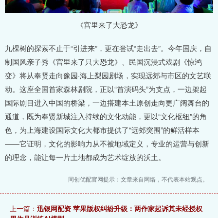
《宫里来了大恐龙》
九棵树的探索不止于“引进来”，更在尝试“走出去”。今年国庆，自
制国风亲子秀《宫里来了只大恐龙》、民国沉浸式戏剧《惊鸿
变》将从奉贤走向豫园·海上梨园剧场，实现远郊与市区的文艺联
动。这座全国首家森林剧院，正以“首演码头”为支点，一边架起
国际剧目进入中国的桥梁，一边搭建本土原创走向更广阔舞台的
通道，既为奉贤新城注入持续的文化动能，更以“文化枢纽”的角
色，为上海建设国际文化大都市提供了“远郊突围”的鲜活样本
——它证明，文化的影响力从不被地域定义，专业的运营与创新
的理念，能让每一片土地都成为艺术绽放的沃土。
同创优配官网提示：文章来自网络，不代表本站观点。
上一篇：
迅银网配资 苹果版权纠纷升级：两作家起诉其未经授权