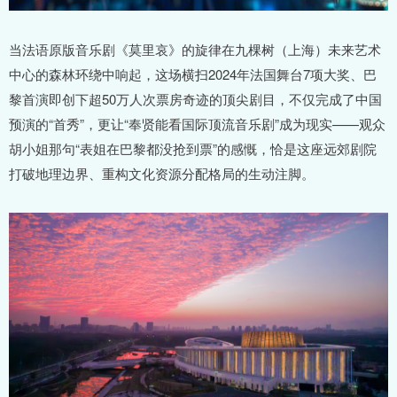
当法语原版音乐剧《莫里哀》的旋律在九棵树（上海）未来艺术
中心的森林环绕中响起，这场横扫2024年法国舞台7项大奖、巴
黎首演即创下超50万人次票房奇迹的顶尖剧目，不仅完成了中国
预演的“首秀”，更让“奉贤能看国际顶流音乐剧”成为现实——观众
胡小姐那句“表姐在巴黎都没抢到票”的感慨，恰是这座远郊剧院
打破地理边界、重构文化资源分配格局的生动注脚。