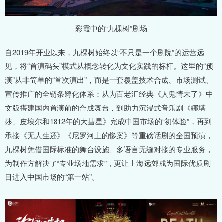
彩霞中的“九棵树”剧场
自2019年开业以来，九棵树始终以“不只是一个剧院”的运营远
见，将“首演码头”模式从概念转化为文化实践的标杆。这里的“预
演”从非简单的“首次演出”，而是一套覆盖技术合成、市场测试、
宣传推广的全链条孵化体系：从为百老汇经典《人鬼情未了》中
文版搭建国内首演前的合成舞台，到助力沉浸式音乐剧《娜塔
莎、皮埃尔和1812年的大彗星》完成中国市场的“初体验”，再到
承接《无人生还》《尼罗河上的惨案》等重磅话剧的全国预演，
九棵树凭借国际标准的舞台设施、多语言无缝对接的专业服务，
为制作方解决了“专业场地需求”，更让上海远郊成为国际优质剧
目进入中国市场的“第一站”。