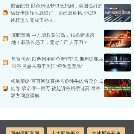
掘金配资 以色列做梦也没想到，美国说好的
猛轰伊朗转头就取消，自己靠刷帖才知道，
铁杆盟友竟成了外人！
涨吧策略 中方增兵黄岩岛，16条新规落
地！菲防长怒了，竟对自己人开刀？
星富优配 以色列用鳄鱼看守巴勒斯坦囚犯被
叫停 灵感来源于美国“鳄鱼恶魔岛”
领航策略 百万网红直播号称纯牛肉售卖合成
肉卷 承诺假一赔万 被起诉称赔偿过高 最终
双方同意调解
同创优配官网
十大配资平台
在线配资开户