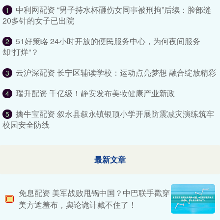
中利网配资 “男子持水杯砸伤女同事被刑拘”后续：脸部缝
1
20多针的女子已出院
51好策略 24小时开放的便民服务中心，为何夜间服务
2
却“打烊”？
云沪深配资 长宁区辅读学校：运动点亮梦想 融合绽放精彩
3
瑞升配资 千亿级！静安发布美妆健康产业新政
4
擒牛宝配资 叙永县叙永镇银顶小学开展防震减灾演练筑牢
5
校园安全防线
最新文章
免息配资 美军战败甩锅中国？中巴联手戳穿
美方遮羞布，舆论诡计藏不住了！