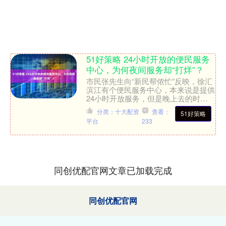
51好策略 24小时开放的便民服务
中心，为何夜间服务却“打烊”？
市民张先生向“新民帮侬忙”反映，徐汇
滨江有个便民服务中心，本来说是提供
24小时开放服务，但是晚上去的时候
却发现休息室大门紧闭，无障碍厕所也
分类：十大配资
查看：
51好策略
是关闭状态，给市民使用....
平台
233
同创优配官网文章已加载完成
同创优配官网