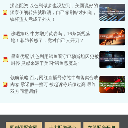
掘金配资 以色列做梦也没想到，美国说好的
猛轰伊朗转头就取消，自己靠刷帖才知道，
铁杆盟友竟成了外人！
涨吧策略 中方增兵黄岩岛，16条新规落
地！菲防长怒了，竟对自己人开刀？
星富优配 以色列用鳄鱼看守巴勒斯坦囚犯被
叫停 灵感来源于美国“鳄鱼恶魔岛”
领航策略 百万网红直播号称纯牛肉售卖合成
肉卷 承诺假一赔万 被起诉称赔偿过高 最终
双方同意调解
同创优配官网
十大配资平台
在线配资开户