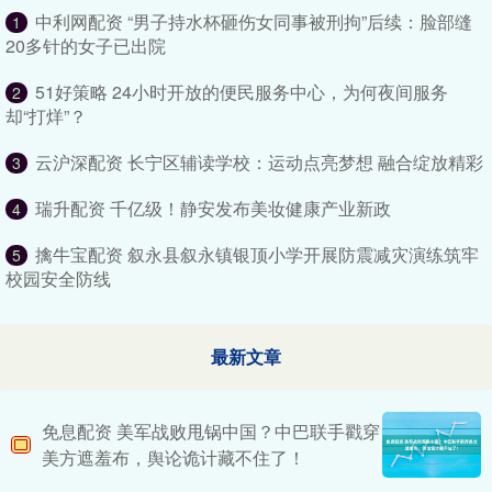
中利网配资 “男子持水杯砸伤女同事被刑拘”后续：脸部缝
1
20多针的女子已出院
51好策略 24小时开放的便民服务中心，为何夜间服务
2
却“打烊”？
云沪深配资 长宁区辅读学校：运动点亮梦想 融合绽放精彩
3
瑞升配资 千亿级！静安发布美妆健康产业新政
4
擒牛宝配资 叙永县叙永镇银顶小学开展防震减灾演练筑牢
5
校园安全防线
最新文章
免息配资 美军战败甩锅中国？中巴联手戳穿
美方遮羞布，舆论诡计藏不住了！