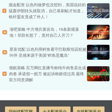
掘金配资 以色列做梦也没想到，美国说好的
猛轰伊朗转头就取消，自己靠刷帖才知道，
铁杆盟友竟成了外人！
涨吧策略 中方增兵黄岩岛，16条新规落
地！菲防长怒了，竟对自己人开刀？
星富优配 以色列用鳄鱼看守巴勒斯坦囚犯被
叫停 灵感来源于美国“鳄鱼恶魔岛”
领航策略 百万网红直播号称纯牛肉售卖合成
肉卷 承诺假一赔万 被起诉称赔偿过高 最终
双方同意调解
同创优配官网
十大配资平台
在线配资开户