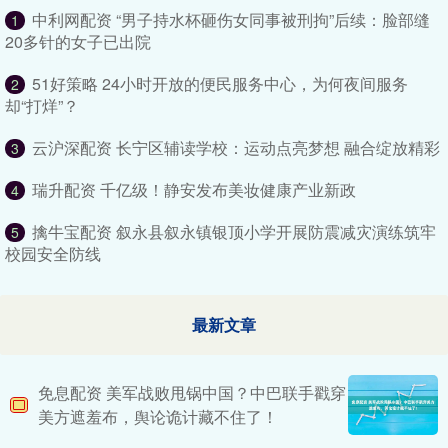
中利网配资 “男子持水杯砸伤女同事被刑拘”后续：脸部缝
1
20多针的女子已出院
51好策略 24小时开放的便民服务中心，为何夜间服务
2
却“打烊”？
云沪深配资 长宁区辅读学校：运动点亮梦想 融合绽放精彩
3
瑞升配资 千亿级！静安发布美妆健康产业新政
4
擒牛宝配资 叙永县叙永镇银顶小学开展防震减灾演练筑牢
5
校园安全防线
最新文章
免息配资 美军战败甩锅中国？中巴联手戳穿
美方遮羞布，舆论诡计藏不住了！