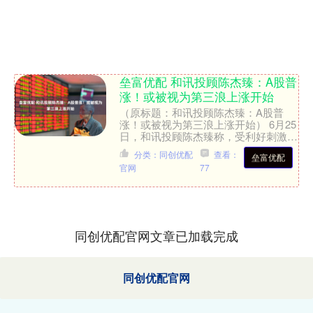
垒富优配 和讯投顾陈杰臻：A股普
涨！或被视为第三浪上涨开始
（原标题：和讯投顾陈杰臻：A股普
涨！或被视为第三浪上涨开始） 6月25
日，和讯投顾陈杰臻称，受利好刺激，
A股现普涨行情，3900多家个股上涨。
分类：同创优配
查看：
垒富优配
对于明日市场，虽放....
官网
77
同创优配官网文章已加载完成
同创优配官网