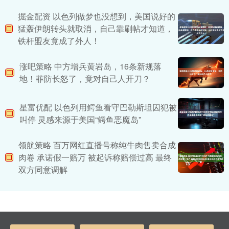
掘金配资 以色列做梦也没想到，美国说好的
猛轰伊朗转头就取消，自己靠刷帖才知道，
铁杆盟友竟成了外人！
涨吧策略 中方增兵黄岩岛，16条新规落
地！菲防长怒了，竟对自己人开刀？
星富优配 以色列用鳄鱼看守巴勒斯坦囚犯被
叫停 灵感来源于美国“鳄鱼恶魔岛”
领航策略 百万网红直播号称纯牛肉售卖合成
肉卷 承诺假一赔万 被起诉称赔偿过高 最终
双方同意调解