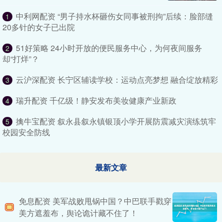
中利网配资 “男子持水杯砸伤女同事被刑拘”后续：脸部缝
1
20多针的女子已出院
51好策略 24小时开放的便民服务中心，为何夜间服务
2
却“打烊”？
云沪深配资 长宁区辅读学校：运动点亮梦想 融合绽放精彩
3
瑞升配资 千亿级！静安发布美妆健康产业新政
4
擒牛宝配资 叙永县叙永镇银顶小学开展防震减灾演练筑牢
5
校园安全防线
最新文章
免息配资 美军战败甩锅中国？中巴联手戳穿
美方遮羞布，舆论诡计藏不住了！