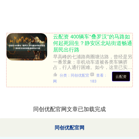
云配资 400辆车“叠罗汉”的马路如
何起死回生？静安区北站街道畅通
居民出行路
早高峰的七浦路商圈塘沽路，曾经是另
一番景象：非机动车道被各类车辆挤
占，行人通行困难。如今，这里已实现
自行车、助动车分区行驶，中间预留出
分类：同创优配官
查看：
云配资
宽敞通道，人车各行其道，秩....
网
183
同创优配官网文章已加载完成
同创优配官网