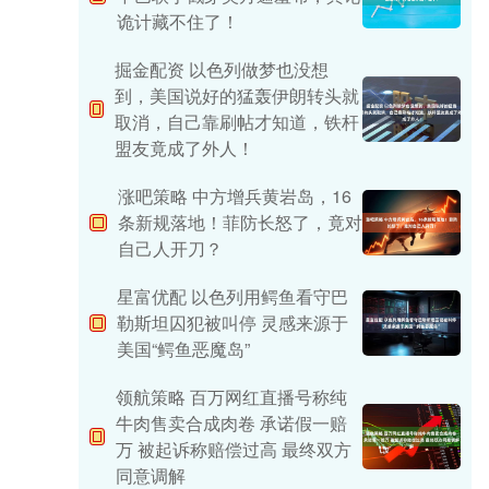
诡计藏不住了！
掘金配资 以色列做梦也没想
到，美国说好的猛轰伊朗转头就
取消，自己靠刷帖才知道，铁杆
盟友竟成了外人！
涨吧策略 中方增兵黄岩岛，16
条新规落地！菲防长怒了，竟对
自己人开刀？
星富优配 以色列用鳄鱼看守巴
勒斯坦囚犯被叫停 灵感来源于
美国“鳄鱼恶魔岛”
领航策略 百万网红直播号称纯
牛肉售卖合成肉卷 承诺假一赔
万 被起诉称赔偿过高 最终双方
同意调解