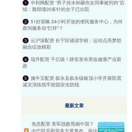
中利网配资 “男子持水杯砸伤女同事被刑拘”后
1
续：脸部缝20多针的女子已出院
51好策略 24小时开放的便民服务中心，为何
2
夜间服务却“打烊”？
云沪深配资 长宁区辅读学校：运动点亮梦想
3
融合绽放精彩
瑞升配资 千亿级！静安发布美妆健康产业新
4
政
擒牛宝配资 叙永县叙永镇银顶小学开展防震
5
减灾演练筑牢校园安全防线
最新文章
免息配资 美军战败甩锅中国？
中巴联手戳穿美方遮羞布，舆论