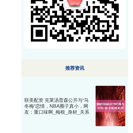
推荐资讯
联美配资 克莱汤普森公开与“马
冬梅”恋情，NBA圈子真小，网
友：重口味啊_梅根_身材_关系