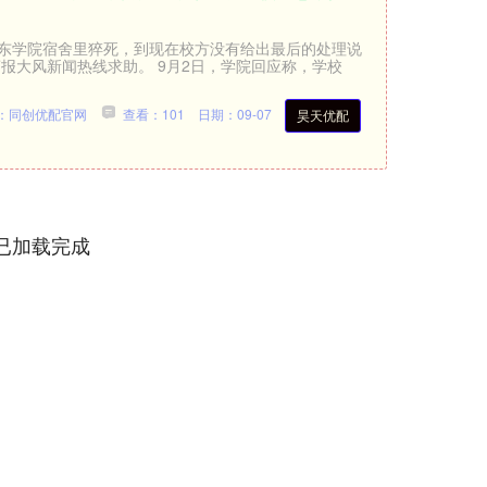
赣东学院宿舍里猝死，到现在校方没有给出最后的处理说
报大风新闻热线求助。 9月2日，学院回应称，学校
：同创优配官网
查看：101
日期：09-07
昊天优配
已加载完成