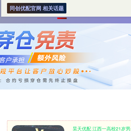
同创优配官网 相关话题
首页
同创优配官网
十大配资平台
在
昊天优配 江西一高校21岁