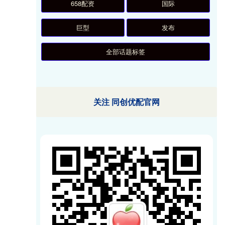
658配资
国际
巨型
发布
全部话题标签
关注 同创优配官网